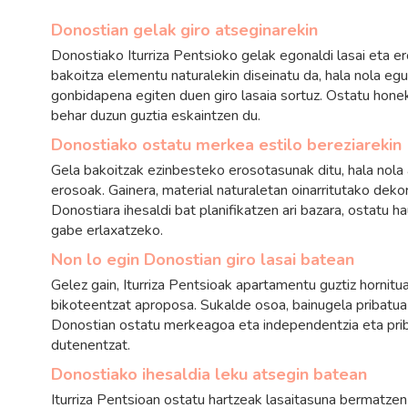
Donostian gelak giro atseginarekin
Donostiako Iturriza Pentsioko gelak egonaldi lasai eta e
bakoitza elementu naturalekin diseinatu da, hala nola eg
gonbidapena egiten duen giro lasaia sortuz. Ostatu honek
behar duzun guztia eskaintzen du.
Donostiako ostatu merkea estilo bereziarekin
Gela bakoitzak ezinbesteko erosotasunak ditu, hala nola 
erosoak. Gainera, material naturaletan oinarritutako deko
Donostiara ihesaldi bat planifikatzen ari bazara, ostatu h
gabe erlaxatzeko.
Non lo egin Donostian giro lasai batean
Gelez gain, Iturriza Pentsioak apartamentu guztiz hornitu
bikoteentzat aproposa. Sukalde osoa, bainugela pribatua
Donostian ostatu merkeagoa eta independentzia eta prib
dutenentzat.
Donostiako ihesaldia leku atsegin batean
Iturriza Pentsioan ostatu hartzeak lasaitasuna bermatzen 