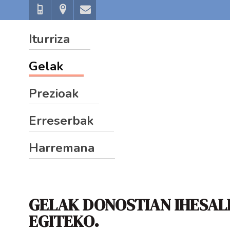
+34
Kanpandegi
info@pensioniturriza.com
606
10,
Iturriza
328
2º
783
Gelak
Prezioak
Erreserbak
Harremana
GELAK DONOSTIAN IHESALD
EGITEKO.