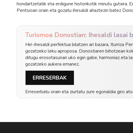
hondartzetatik eta erdigune historikotik minutu gutxira. E
Pentsioan orain eta gozatu ihesaldi ahaztezin batez Dono
Turismoa Donostian: Ihesaldi lasai
Hiri-ihesaldi perfektua bilatzen ari bazara, Iturriza 
gozatzeko leku aproposa. Donostiaren bihotzean ko
ditugu erosotasunari uko egin gabe, harmoniaz eta l
gozatzeko aukera emanez.
ERRESERBAK
Erreserbatu orain eta ziurtatu zure egonaldia giro at