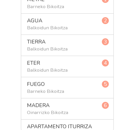
Barneko Bikoitza
AGUA
2
Balkoidun Bikoitza
TIERRA
3
Balkoidun Bikoitza
ETER
4
Balkoidun Bikoitza
FUEGO
5
Barneko Bikoitza
MADERA
6
Oinarrizko Bikoitza
APARTAMENTO ITURRIZA