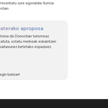
rreserbatu zure egonaldia Iturriza
stian.
 baterako aproposa
Pentsioa da Donostian turismoaz
katuta, ostatu merkeak eskaintzen
asaitasunez betetako espazioez
segin batean!