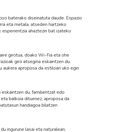
roso baterako diseinatuta daude. Espazio
urra eta metala, atseden hartzeko
 esperientzia ahaztezin bat izateko
aire girotua, doako Wi-Fia eta ohe
razioak giro atsegina eskaintzen du.
au aukera aproposa da estiloari uko egin
a eskaintzen du, familientzat edo
 eta balkoia dituenez, aproposa da
atutasun handiagoa bilatzen
du ingurune lasai eta naturalean,