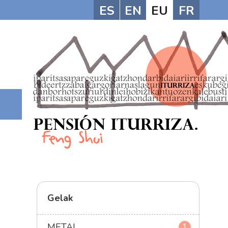
ES
EN
EU
FR
Gelak
METAL
1