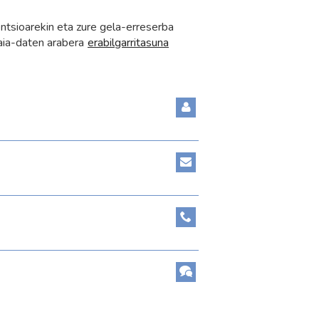
tsioarekin eta zure gela-erreserba
daia-daten arabera
erabilgarritasuna