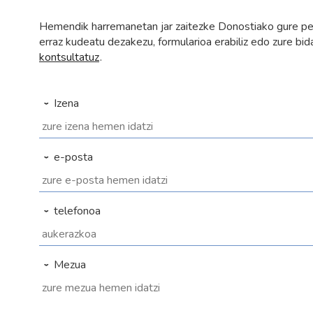
Hemendik harremanetan jar zaitezke Donostiako gure pen
erraz kudeatu dezakezu, formularioa erabiliz edo zure bi
kontsultatuz
.
Izena
e-posta
telefonoa
Mezua