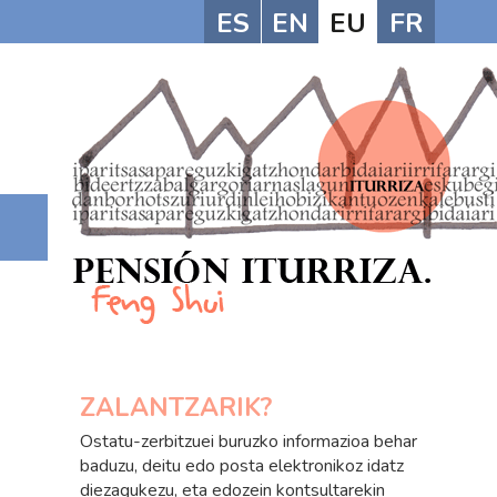
ES
EN
EU
FR
ZALANTZARIK?
Ostatu-zerbitzuei buruzko informazioa behar
baduzu, deitu edo posta elektronikoz idatz
diezagukezu, eta edozein kontsultarekin