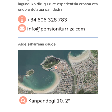
lagunduko dizugu zure esperientzia erosoa eta
ondo antolatua izan dadin.
+34 606 328 783
info@pensioniturriza.com
Alde zaharrean gaude
Kanpandegi 10, 2º