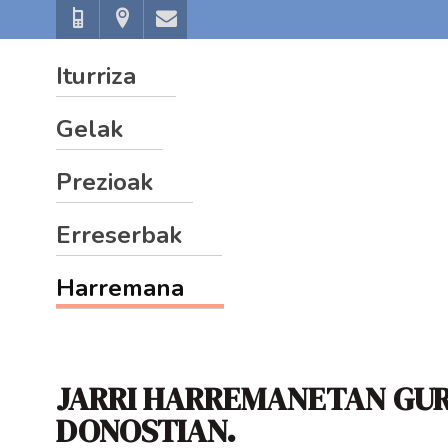
+34
Kanpandegi
info@pensioniturriza.com
606
10,
Iturriza
328
2º
783
Gelak
Prezioak
Erreserbak
Harremana
JARRI HARREMANETAN GU
DONOSTIAN.